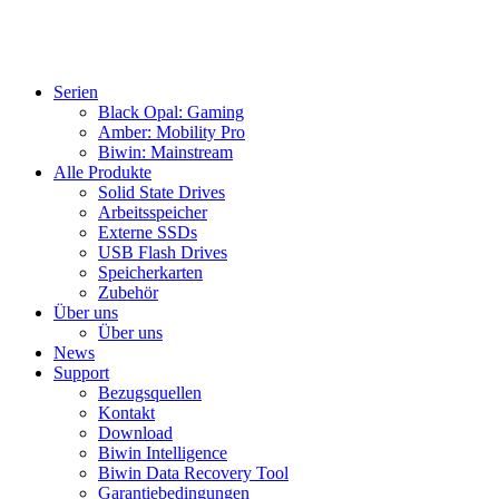
Serien
Black Opal: Gaming
Amber: Mobility Pro
Biwin: Mainstream
Alle Produkte
Solid State Drives
Arbeitsspeicher
Externe SSDs
USB Flash Drives
Speicherkarten
Zubehör
Über uns
Über uns
News
Support
Bezugsquellen
Kontakt
Download
Biwin Intelligence
Biwin Data Recovery Tool
Garantiebedingungen