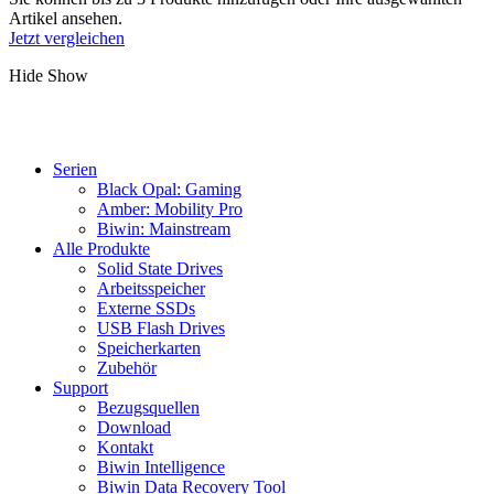
Artikel ansehen.
Jetzt vergleichen
Hide
Show
Serien
Black Opal: Gaming
Amber: Mobility Pro
Biwin: Mainstream
Alle Produkte
Solid State Drives
Arbeitsspeicher
Externe SSDs
USB Flash Drives
Speicherkarten
Zubehör
Support
Bezugsquellen
Download
Kontakt
Biwin Intelligence
Biwin Data Recovery Tool