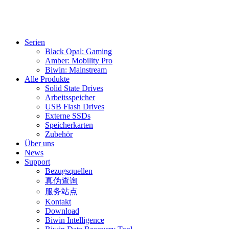
Serien
Black Opal: Gaming
Amber: Mobility Pro
Biwin: Mainstream
Alle Produkte
Solid State Drives
Arbeitsspeicher
USB Flash Drives
Externe SSDs
Speicherkarten
Zubehör
Über uns
News
Support
Bezugsquellen
真伪查询
服务站点
Kontakt
Download
Biwin Intelligence