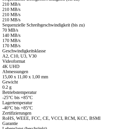
210 MB/s
210 MB/s
210 MB/s
210 MB/s
Sequenzielle Schreibgeschwindigkeit (bis zu)
70 MB/s
140 MB/s
170 MB/s
170 MB/s
Geschwindigkeitsklasse
A2, C10, U3, V30
Videoformat
4K UHD
Abmessungen
15,00 x 11,00 x 1,00 mm
Gewicht
0.2 g
Betriebstemperatur
-25°C bis +85°C
Lagertemperatur
-40°C bis +85°C
Zertifizierungen
RoHS, WEEE, FCC, CE, VCCI, RCM, KCC, BSMI
Garantie
Lebenslang (beschränkt)