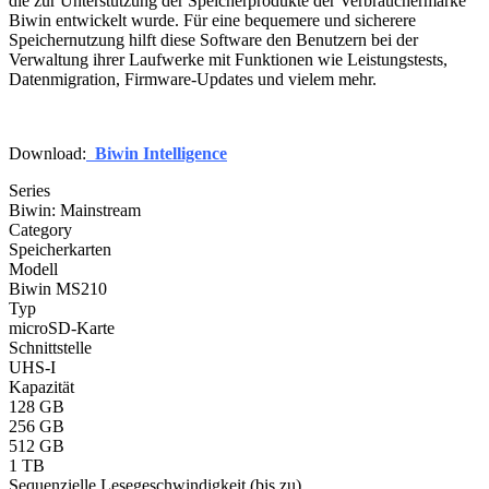
die zur Unterstützung der Speicherprodukte der Verbrauchermarke
Biwin entwickelt wurde. Für eine bequemere und sicherere
Speichernutzung hilft diese Software den Benutzern bei der
Verwaltung ihrer Laufwerke mit Funktionen wie Leistungstests,
Datenmigration, Firmware-Updates und vielem mehr.
Download:
Biwin Intelligence
Series
Biwin: Mainstream
Category
Speicherkarten
Modell
Biwin MS210
Typ
microSD-Karte
Schnittstelle
UHS-I
Kapazität
128 GB
256 GB
512 GB
1 TB
Sequenzielle Lesegeschwindigkeit (bis zu)