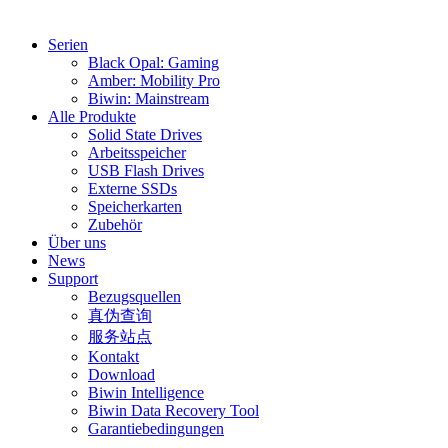
Serien
Black Opal: Gaming
Amber: Mobility Pro
Biwin: Mainstream
Alle Produkte
Solid State Drives
Arbeitsspeicher
USB Flash Drives
Externe SSDs
Speicherkarten
Zubehör
Über uns
News
Support
Bezugsquellen
真伪查询
服务站点
Kontakt
Download
Biwin Intelligence
Biwin Data Recovery Tool
Garantiebedingungen