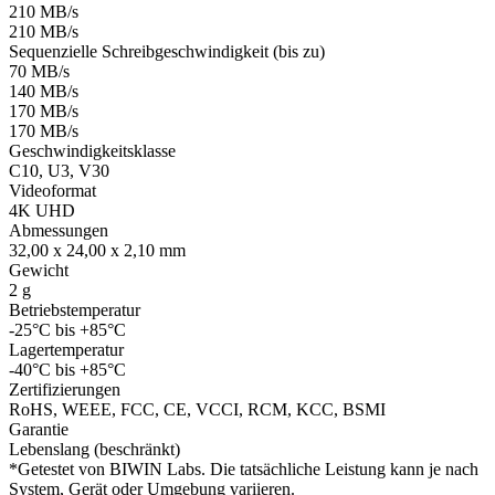
210 MB/s
210 MB/s
Sequenzielle Schreibgeschwindigkeit (bis zu)
70 MB/s
140 MB/s
170 MB/s
170 MB/s
Geschwindigkeitsklasse
C10, U3, V30
Videoformat
4K UHD
Abmessungen
32,00 x 24,00 x 2,10 mm
Gewicht
2 g
Betriebstemperatur
-25°C bis +85°C
Lagertemperatur
-40°C bis +85°C
Zertifizierungen
RoHS, WEEE, FCC, CE, VCCI, RCM, KCC, BSMI
Garantie
Lebenslang (beschränkt)
*Getestet von BIWIN Labs. Die tatsächliche Leistung kann je nach
System, Gerät oder Umgebung variieren.