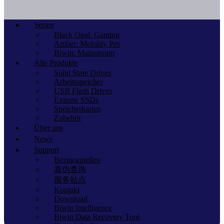
Serien
Black Opal: Gaming
Amber: Mobility Pro
Biwin: Mainstream
Alle Produkte
Solid State Drives
Arbeitsspeicher
USB Flash Drives
Externe SSDs
Speicherkarten
Zubehör
Über uns
News
Support
Bezugsquellen
真伪查询
服务站点
Kontakt
Download
Biwin Intelligence
Biwin Data Recovery Tool