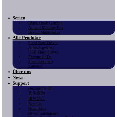
Serien
Black Opal: Gaming
Amber: Mobility Pro
Biwin: Mainstream
Alle Produkte
Solid State Drives
Arbeitsspeicher
USB Flash Drives
Externe SSDs
Speicherkarten
Zubehör
Über uns
News
Support
Bezugsquellen
真伪查询
服务站点
Kontakt
Download
Biwin Intelligence