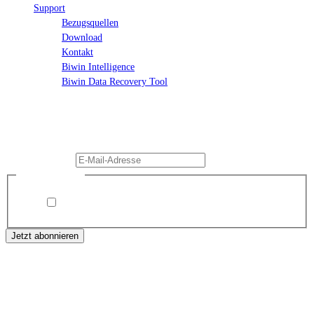
Support
Bezugsquellen
Download
Kontakt
Biwin Intelligence
Biwin Data Recovery Tool
Abonnieren Sie die neuesten Biwin-Informationen und bleiben Sie jederzeit
auf dem Laufenden.
Please enable JavaScript in your browser to complete this form.
E-Mail-Adresse
*
Privacy Policy
*
Please verify you're not a robot before subscribing.
Jetzt abonnieren