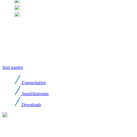
Black Opal X570H PRO SSD
PCIe Gen5 × 4, NVMe 2.0
Lese-/Schreibgeschwindigkeiten bis zu 14000/13000 MB/s
Premium TLC NAND
Optimierter Kühlkörper für effizientes Wärmemanagement
Jetzt kaufen
Eigenschaften
Spezifikationen
Downloads
Biwin Black Opal X570H PRO SSD