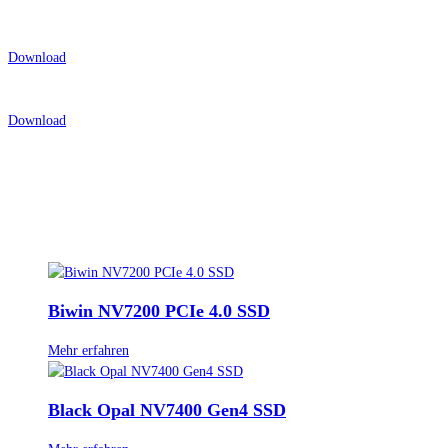
Black Opal X570H PRO Specifications
2025-06-23
Download
Biwin SSD Quick Start Guide
2026-03-20
Download
Ähnliche Produkte
Von ultraschnellen SSDs bis hin zu Speicherkarten mit hoher Kapazität
deckt unser Produktsortiment alle Aspekte des professionellen Computings
ab.
Biwin NV7200 PCIe 4.0 SSD
Mehr erfahren
Black Opal NV7400 Gen4 SSD