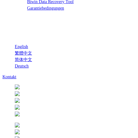
Biwin Data Recovery Tool
Garantiebedingungen
English
繁體中文
简体中文
Deutsch
Kontakt