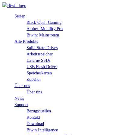
Serien
Black Opal: Gaming
Amber: Mobility Pro
Biwin: Mainstream
Alle Produkte
Solid State Drives
Arbeitsspeicher
Externe SSDs
USB Flash Drives
Speicherkarten
Zubehör
Über uns
Über uns
News
Support
Bezugsquellen
Kontakt
Download
Biwin Intelligence