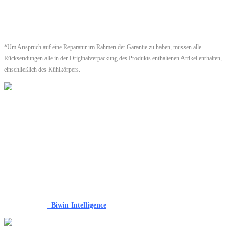
Qualitätsstandards unterzogen und garantiert jahrelange erstklassige
Leistung.
*Um Anspruch auf eine Reparatur im Rahmen der Garantie zu haben, müssen alle
Rücksendungen alle in der Originalverpackung des Produkts enthaltenen Artikel enthalten,
einschließlich des Kühlkörpers.
Biwin Intelligence Software
Biwin Intelligence ist eine multifunktionale Verwaltungssoftware zur
Unterstützung von Speicherprodukten der Marke Biwin. Für ein
komfortableres und sichereres Speichererlebnis unterstützt diese Software
Benutzer bei der Verwaltung ihrer Laufwerke mit Funktionen wie
Leistungstests, Datenmigration, Firmware-Updates und mehr.
Herunterladen:
Biwin Intelligence