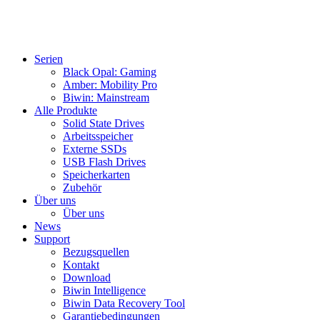
Serien
Black Opal: Gaming
Amber: Mobility Pro
Biwin: Mainstream
Alle Produkte
Solid State Drives
Arbeitsspeicher
Externe SSDs
USB Flash Drives
Speicherkarten
Zubehör
Über uns
Über uns
News
Support
Bezugsquellen
Kontakt
Download
Biwin Intelligence
Biwin Data Recovery Tool
Garantiebedingungen