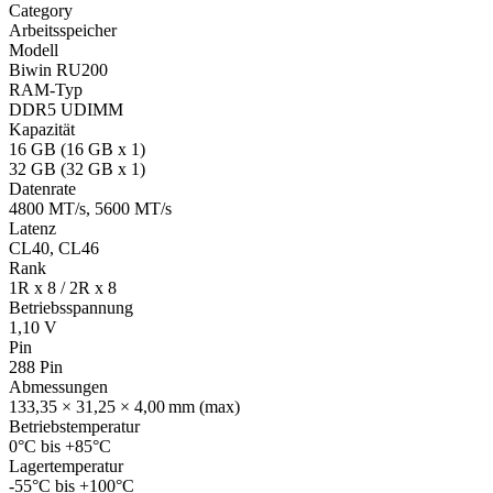
Category
Arbeitsspeicher
Modell
Biwin RU200
RAM-Typ
DDR5 UDIMM
Kapazität
16 GB (16 GB x 1)
32 GB (32 GB x 1)
Datenrate
4800 MT/s, 5600 MT/s
Latenz
CL40, CL46
Rank
1R x 8 / 2R x 8
Betriebsspannung
1,10 V
Pin
288 Pin
Abmessungen
133,35 × 31,25 × 4,00 mm (max)
Betriebstemperatur
0°C bis +85°C
Lagertemperatur
-55°C bis +100°C