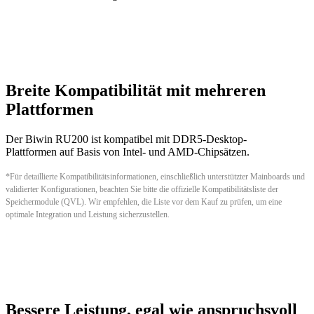
Breite Kompatibilität mit mehreren
Plattformen
Der Biwin RU200 ist kompatibel mit DDR5-Desktop-
Plattformen auf Basis von Intel- und AMD-Chipsätzen.
*Für detaillierte Kompatibilitätsinformationen, einschließlich unterstützter Mainboards und
validierter Konfigurationen, beachten Sie bitte die offizielle Kompatibilitätsliste der
Speichermodule (QVL). Wir empfehlen, die Liste vor dem Kauf zu prüfen, um eine
optimale Integration und Leistung sicherzustellen.
Bessere Leistung, egal wie anspruchsvoll