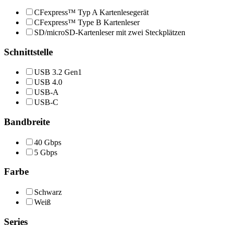
CFexpress™ Typ A Kartenlesegerät
CFexpress™ Type B Kartenleser
SD/microSD-Kartenleser mit zwei Steckplätzen
Schnittstelle
USB 3.2 Gen1
USB 4.0
USB-A
USB-C
Bandbreite
40 Gbps
5 Gbps
Farbe
Schwarz
Weiß
Series