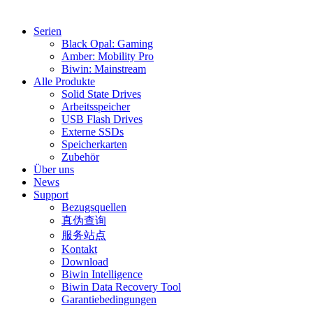
Serien
Black Opal: Gaming
Amber: Mobility Pro
Biwin: Mainstream
Alle Produkte
Solid State Drives
Arbeitsspeicher
USB Flash Drives
Externe SSDs
Speicherkarten
Zubehör
Über uns
News
Support
Bezugsquellen
真伪查询
服务站点
Kontakt
Download
Biwin Intelligence
Biwin Data Recovery Tool
Garantiebedingungen