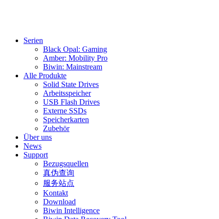
Serien
Black Opal: Gaming
Amber: Mobility Pro
Biwin: Mainstream
Alle Produkte
Solid State Drives
Arbeitsspeicher
USB Flash Drives
Externe SSDs
Speicherkarten
Zubehör
Über uns
News
Support
Bezugsquellen
真伪查询
服务站点
Kontakt
Download
Biwin Intelligence