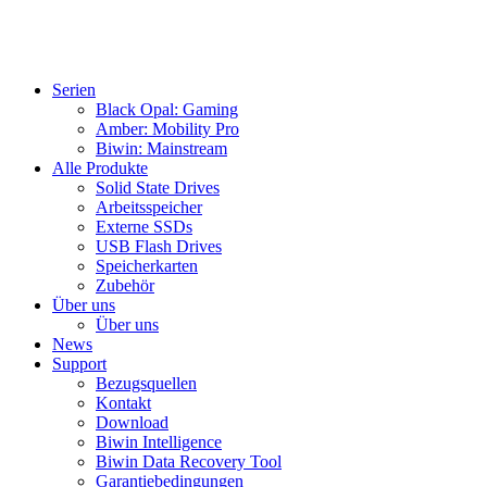
Serien
Black Opal: Gaming
Amber: Mobility Pro
Biwin: Mainstream
Alle Produkte
Solid State Drives
Arbeitsspeicher
Externe SSDs
USB Flash Drives
Speicherkarten
Zubehör
Über uns
Über uns
News
Support
Bezugsquellen
Kontakt
Download
Biwin Intelligence
Biwin Data Recovery Tool
Garantiebedingungen