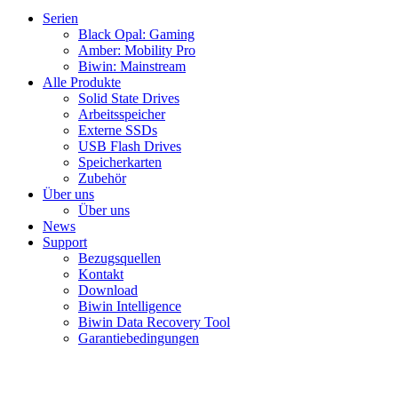
Serien
Black Opal: Gaming
Amber: Mobility Pro
Biwin: Mainstream
Alle Produkte
Solid State Drives
Arbeitsspeicher
Externe SSDs
USB Flash Drives
Speicherkarten
Zubehör
Über uns
Über uns
News
Support
Bezugsquellen
Kontakt
Download
Biwin Intelligence
Biwin Data Recovery Tool
Garantiebedingungen