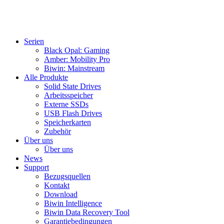
Serien
Black Opal: Gaming
Amber: Mobility Pro
Biwin: Mainstream
Alle Produkte
Solid State Drives
Arbeitsspeicher
Externe SSDs
USB Flash Drives
Speicherkarten
Zubehör
Über uns
Über uns
News
Support
Bezugsquellen
Kontakt
Download
Biwin Intelligence
Biwin Data Recovery Tool
Garantiebedingungen