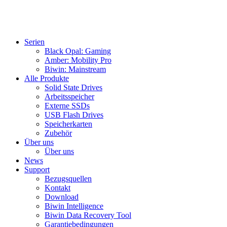
Serien
Black Opal: Gaming
Amber: Mobility Pro
Biwin: Mainstream
Alle Produkte
Solid State Drives
Arbeitsspeicher
Externe SSDs
USB Flash Drives
Speicherkarten
Zubehör
Über uns
Über uns
News
Support
Bezugsquellen
Kontakt
Download
Biwin Intelligence
Biwin Data Recovery Tool
Garantiebedingungen