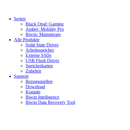
Serien
Black Opal: Gaming
Amber: Mobility Pro
Biwin: Mainstream
Alle Produkte
Solid State Drives
Arbeitsspeicher
Externe SSDs
USB Flash Drives
Speicherkarten
Zubehör
Support
Bezugsquellen
Download
Kontakt
Biwin Intelligence
Biwin Data Recovery Tool