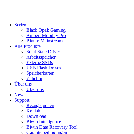
Serien
Black Opal: Gaming
Amber: Mobility Pro
Biwin: Mainstream
Alle Produkte
Solid State Drives
Arbeitsspeicher
Externe SSDs
USB Flash Drives
Speicherkarten
Zubehör
Über uns
Über uns
News
Support
Bezugsquellen
Kontakt
Download
Biwin Intelligence
Biwin Data Recovery Tool
Garantiebedingungen