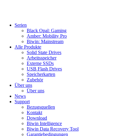
Serien
Black Opal: Gaming
Amber: Mobility Pro
Biwin: Mainstream
Alle Produkte
Solid State Drives
Arbeitsspeicher
Externe SSDs
USB Flash Drives
Speicherkarten
Zubehör
Über uns
Über uns
News
Support
Bezugsquellen
Kontakt
Download
Biwin Intelligence
Biwin Data Recovery Tool
Garantiebedingungen