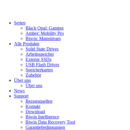
Serien
Black Opal: Gaming
Amber: Mobility Pro
Biwin: Mainstream
Alle Produkte
Solid State Drives
Arbeitsspeicher
Externe SSDs
USB Flash Drives
Speicherkarten
Zubehör
Über uns
Über uns
News
Support
Bezugsquellen
Kontakt
Download
Biwin Intelligence
Biwin Data Recovery Tool
Garantiebedingungen