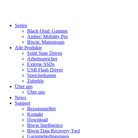
Serien
Black Opal: Gaming
Amber: Mobility Pro
Biwin: Mainstream
Alle Produkte
Solid State Drives
Arbeitsspeicher
Externe SSDs
USB Flash Drives
Speicherkarten
Zubehör
Über uns
Über uns
News
Support
Bezugsquellen
Kontakt
Download
Biwin Intelligence
Biwin Data Recovery Tool
Garantiebedingungen