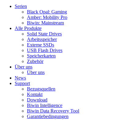
Serien
Black Opal: Gaming
Amber: Mobility Pro
Biwin: Mainstream
Alle Produkte
Solid State Drives
Arbeitsspeicher
Externe SSDs
USB Flash Drives
Speicherkarten
Zubehör
Über uns
Über uns
News
Support
Bezugsquellen
Kontakt
Download
Biwin Intelligence
Biwin Data Recovery Tool
Garantiebedingungen