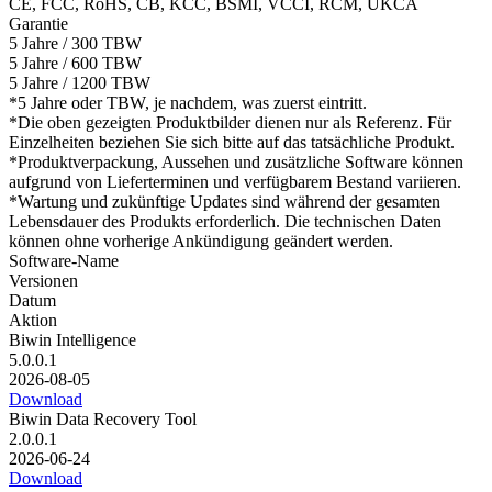
CE, FCC, RoHS, CB, KCC, BSMI, VCCI, RCM, UKCA
Garantie
5 Jahre / 300 TBW
5 Jahre / 600 TBW
5 Jahre / 1200 TBW
*5 Jahre oder TBW, je nachdem, was zuerst eintritt.
*Die oben gezeigten Produktbilder dienen nur als Referenz. Für
Einzelheiten beziehen Sie sich bitte auf das tatsächliche Produkt.
*Produktverpackung, Aussehen und zusätzliche Software können
aufgrund von Lieferterminen und verfügbarem Bestand variieren.
*Wartung und zukünftige Updates sind während der gesamten
Lebensdauer des Produkts erforderlich. Die technischen Daten
können ohne vorherige Ankündigung geändert werden.
Software‑Name
Versionen
Datum
Aktion
Biwin Intelligence
5.0.0.1
2026-08-05
Download
Biwin Data Recovery Tool
2.0.0.1
2026-06-24
Download