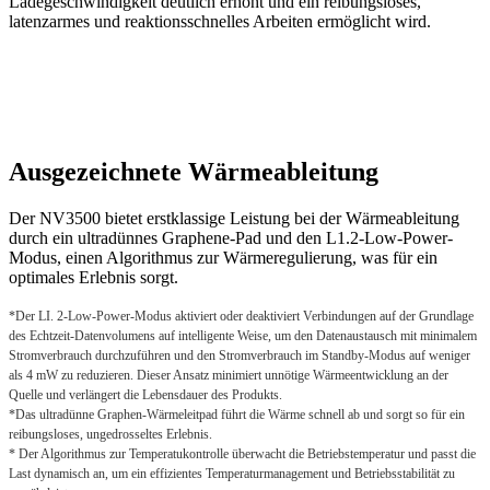
Ladegeschwindigkeit deutlich erhöht und ein reibungsloses,
latenzarmes und reaktionsschnelles Arbeiten ermöglicht wird.
Ausgezeichnete Wärmeableitung
Der NV3500 bietet erstklassige Leistung bei der Wärmeableitung
durch ein ultradünnes Graphene-Pad und den L1.2-Low-Power-
Modus, einen Algorithmus zur Wärmeregulierung, was für ein
optimales Erlebnis sorgt.
*Der LI. 2-Low-Power-Modus aktiviert oder deaktiviert Verbindungen auf der Grundlage
des Echtzeit-Datenvolumens auf intelligente Weise, um den Datenaustausch mit minimalem
Stromverbrauch durchzuführen und den Stromverbrauch im Standby-Modus auf weniger
als 4 mW zu reduzieren. Dieser Ansatz minimiert unnötige Wärmeentwicklung an der
Quelle und verlängert die Lebensdauer des Produkts.
*Das ultradünne Graphen-Wärmeleitpad führt die Wärme schnell ab und sorgt so für ein
reibungsloses, ungedrosseltes Erlebnis.
* Der Algorithmus zur Temperatukontrolle überwacht die Betriebstemperatur und passt die
Last dynamisch an, um ein effizientes Temperaturmanagement und Betriebsstabilität zu