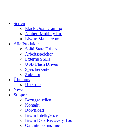
Serien
Black Opal: Gaming
Amber: Mobility Pro
Biwin: Mainstream
Alle Produkte
Solid State Drives
Arbeitsspeicher
Externe SSDs
USB Flash Drives
Speicherkarten
Zubehör
Über uns
Über uns
News
Support
Bezugsquellen
Kontakt
Download
Biwin Intelligence
Biwin Data Recovery Tool
Garantiebedingungen