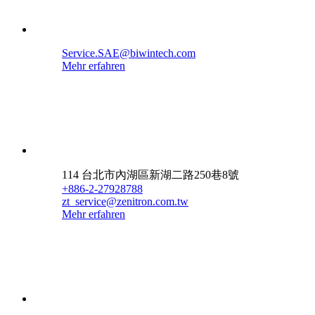
Service.SAE@biwintech.com
Mehr erfahren
114 台北市內湖區新湖二路250巷8號
+886-2-27928788
zt_service@zenitron.com.tw
Mehr erfahren