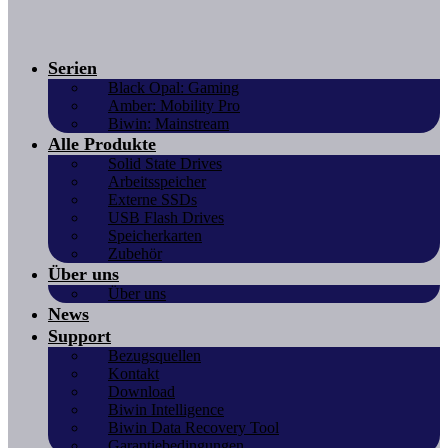
Serien
Black Opal: Gaming
Amber: Mobility Pro
Biwin: Mainstream
Alle Produkte
Solid State Drives
Arbeitsspeicher
Externe SSDs
USB Flash Drives
Speicherkarten
Zubehör
Über uns
Über uns
News
Support
Bezugsquellen
Kontakt
Download
Biwin Intelligence
Biwin Data Recovery Tool
Garantiebedingungen