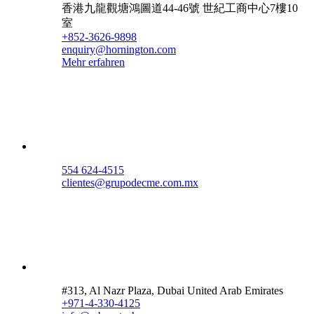
香港九龍觀塘鴻圖道44-46號 世紀工商中心7樓10
室
+852-3626-9898
enquiry@hornington.com
Mehr erfahren
554 624-4515
clientes@grupodecme.com.mx
#313, Al Nazr Plaza, Dubai United Arab Emirates
+971-4-330-4125