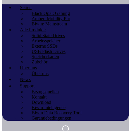
Serien
Black Opal: Gaming
Amber: Mobility Pro
Biwin: Mainstream
Alle Produkte
Solid State Drives
Arbeitsspeicher
Externe SSDs
USB Flash Drives
Speicherkarten
Zubehör
Über uns
Über uns
News
Support
Bezugsquellen
Kontakt
Download
Biwin Intelligence
Biwin Data Recovery Tool
Garantiebedingungen